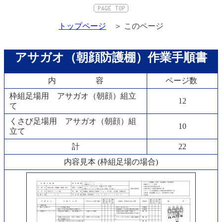
トップページ
＞ このページ
アサガオ（朝顔防護棚）作業手順書
内 容
ページ数
枠組足場用 アサガオ（朝顔）組立
12
て
くさび足場用 アサガオ（朝顔）組
10
立て
計
22
内容見本 (枠組足場の場合)